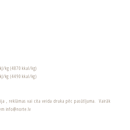
J/kg (4870 kkal/kg)
kJ/kg (4490 kkal/kg)
ja , reklāmas vai cita veida druka pēc pasūtījuma. Vairāk
em info@norte.lv